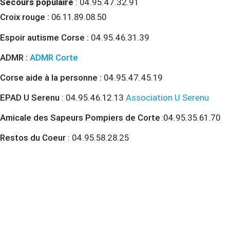
Secours populaire
:
04.95.47.32.91
Croix rouge :
06.11.89.08.50
Espoir autisme Corse :
04.95.46.31.39
ADMR :
ADMR Corte
Corse aide à la personne :
04.95.47.45.19
EPAD U Serenu
: 04.95.46.12.13
Association U Serenu
Amicale des Sapeurs Pompiers de Corte
04.95.35.61.70
:
Restos du Coeur
: 04.95.58.28.25