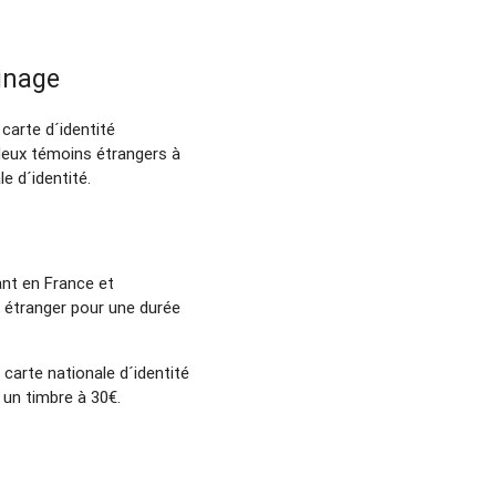
binage
carte d´identité
deux témoins étrangers à
le d´identité.
ant en France et
t étranger pour une durée
 carte nationale d´identité
 un timbre à 30€.