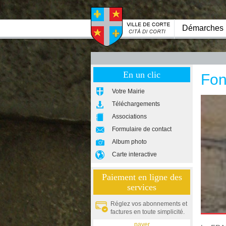
Démarches
En un clic
Fon
Votre Mairie
Téléchargements
Associations
Formulaire de contact
Album photo
Carte interactive
Paiement en ligne des
services
Réglez vos abonnements et
factures en toute simplicité.
payer