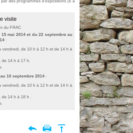
re par des programmes d’expositions (6 à
e visite
ion du FRAC
u 15 mai 2014 et du 22 septembre au
14
:
u vendredi, de 10 h à 12 h et de 14 h à
 de 14 h à 17 h.
e.
 au 10 septembre 2014
:
u vendredi, de 10 h à 12 h et de 14 h à
 de 14 h à 18 h .
e.