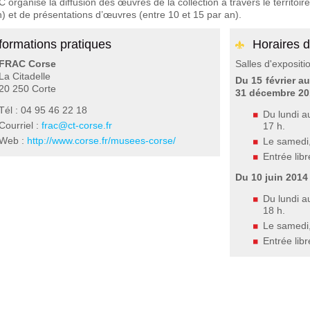
 organise la diffusion des œuvres de la collection à travers le territoi
n) et de présentations d’œuvres (entre 10 et 15 par an).
formations pratiques
Horaires d
FRAC Corse
Salles d'exposit
La Citadelle
Du 15 février a
20 250 Corte
31 décembre 20
Tél : 04 95 46 22 18
Du lundi a
Courriel :
frac@ct-corse.fr
17 h.
Web :
http://www.corse.fr/musees-corse/
Le samedi,
Entrée libr
Du 10 juin 2014
Du lundi a
18 h.
Le samedi,
Entrée libr