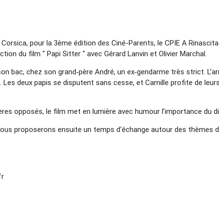
i Corsica, pour la 3ème édition des Ciné-Parents, le CPIE A Rinasci
ion du film " Papi Sitter " avec Gérard Lanvin et Olivier Marchal.
r son bac, chez son grand‑père André, un ex‑gendarme très strict. L’ar
t. Les deux papis se disputent sans cesse, et Camille profite de leu
res opposés, le film met en lumière avec humour l’importance du dia
vous proposerons ensuite un temps d'échange autour des thèmes de 
fr