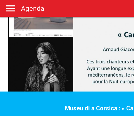
Agenda
Museu di a Corsica : « C