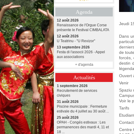
Agenda
12 août 2026
Jeudi 1
Renaissance de l'Orgue Corse
présente le Festival CIMBALATA
Dans un
12 août 2026
U Teatrinu - "U Revizor"
particu
dernier
13 septembre 2026
Festa di l'associi 2026 - Appel
de toute
aux associations
forcés,
destin 
+ d'agenda
légendai
Ouvert 
Actualités
Venir
1 septembre 2026
Spaziu u
Recrutement de services
Campus 
civiques
Voir le 
31 août 2026
Piscine municipale : Fermeture
Tarifs
estivale du 4 juillet au 30 août ...
Etudiant
25 août 2026
Contact
OPAH - Congés estivaux : Les
permanences des mardi 4, 11 et
Centre C
18 ...