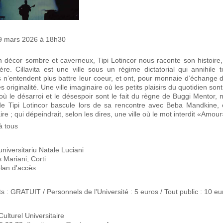
9 mars 2026 à 18h30
 décor sombre et caverneux, Tipi Lotincor nous raconte son histoire
lière. Cillavita est une ville sous un régime dictatorial qui annihil
s n’entendent plus battre leur coeur, et ont, pour monnaie d’échange d
s originalité. Une ville imaginaire où les petits plaisirs du quotidien s
 où le désarroi et le désespoir sont le fait du règne de Buggi Mentor,
de Tipi Lotincor bascule lors de sa rencontre avec Beba Mandkine, 
re ; qui dépeindrait, selon les dires, une ville où le mot interdit «Amo
à tous
niversitariu Natale Luciani
Mariani, Corti
plan d'accès
s : GRATUIT / Personnels de l'Université : 5 euros / Tout public : 10 eu
ulturel Universitaire