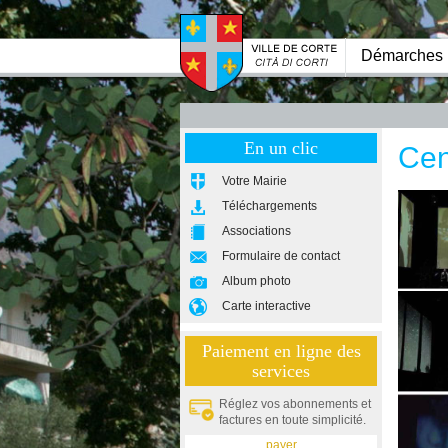
Démarches
En un clic
Cen
Votre Mairie
Téléchargements
Associations
Formulaire de contact
Album photo
Carte interactive
Paiement en ligne des
services
Réglez vos abonnements et
factures en toute simplicité.
payer