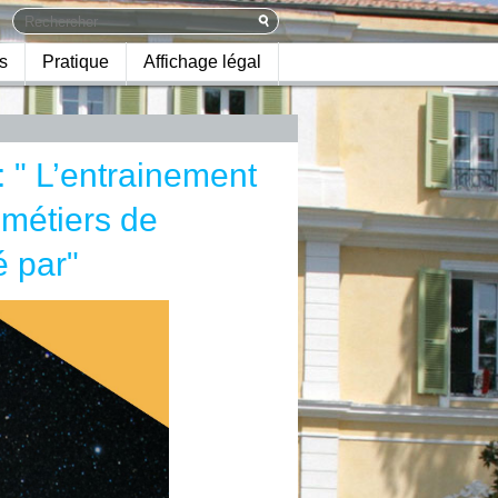
s
Pratique
Affichage légal
: " L’entrainement
 métiers de
é par"