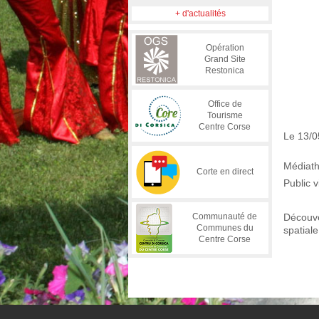
+ d'actualités
Opération
Grand Site
Restonica
Office de
Tourisme
Centre Corse
Le 13/0
Médiat
Corte en direct
Public v
Communauté de
Découve
Communes du
spatiale
Centre Corse