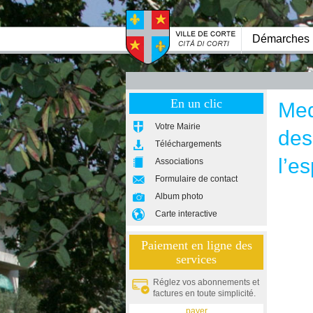
Démarches
En un clic
Med
Votre Mairie
des
Téléchargements
l’e
Associations
Formulaire de contact
Album photo
Carte interactive
Paiement en ligne des
services
Réglez vos abonnements et
factures en toute simplicité.
payer