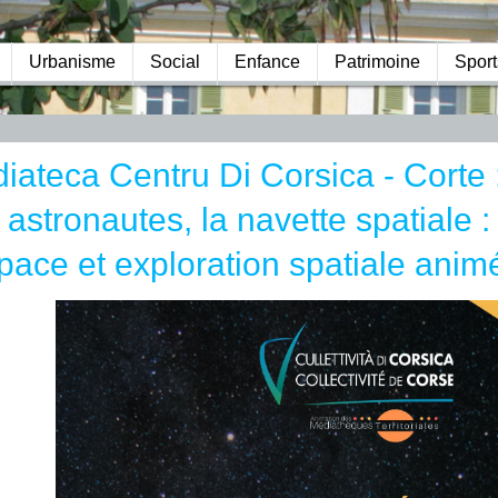
Urbanisme
Social
Enfance
Patrimoine
Sport
iateca Centru Di Corsica - Corte 
 astronautes, la navette spatiale :
space et exploration spatiale anim