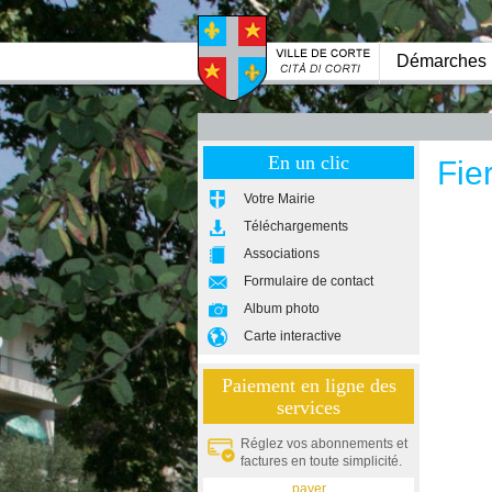
Démarches
En un clic
Fie
Votre Mairie
Téléchargements
Associations
Formulaire de contact
Album photo
Carte interactive
Paiement en ligne des
services
Réglez vos abonnements et
factures en toute simplicité.
payer