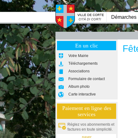
Démarches
En un clic
Fêt
Votre Mairie
Téléchargements
Associations
Formulaire de contact
Album photo
Carte interactive
Paiement en ligne des
services
Réglez vos abonnements et
factures en toute simplicité.
payer