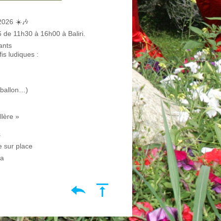
2026 ☀️🎶
6 de 11h30 à 16h00 à Baliri.
ants
is ludiques :
s-ballon…)
llère »
s
e sur place
ca