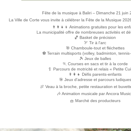
Fête de la musique à Baliri – Dimanche 21 juin 
La Ville de Corte vous invite à célébrer la Fête de la Musique 202
👨‍👩‍👧‍👦 Animations gratuites pour les enf
La municipalité offre de nombreuses activités et déf
🏀 Basket de précision
🏹 Tir à l'arc
🎯 Chamboule-tout et fléchettes
⚽ Terrain multisports (volley, badminton, tenni
🎾 Jeux de balles
🏃 Courses en sacs et tir à la corde
🥄 Parcours de motricité et relais « Petite Cui
👨‍👩‍👧 Défis parents-enfants
🎯 Jeux d'adresse et parcours ludique
🍖 Veau à la broche, petite restauration et buvett
🎶 Animation musicale par Ancora Musi
🧺 Marché des producteurs