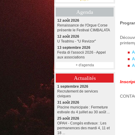
Agenda
12 août 2026
Program
Renaissance de l'Orgue Corse
présente le Festival CIMBALATA
12 août 2026
Découv
U Teatrinu - "U Revizor"
printem
13 septembre 2026
A
Festa di l'associi 2026 - Appel
aux associations
A
+ d'agenda
A
Actualités
Inscrip
1 septembre 2026
Recrutement de services
CONTAC
civiques
31 août 2026
Piscine municipale : Fermeture
estivale du 4 juillet au 30 août ...
25 août 2026
OPAH - Congés estivaux : Les
permanences des mardi 4, 11 et
18 ...