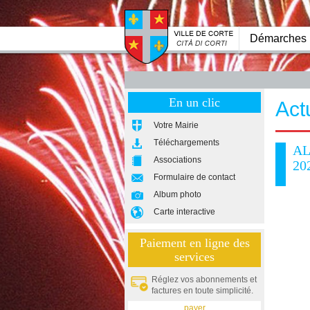
Démarches
En un clic
Act
Votre Mairie
Téléchargements
AL
Associations
20
Formulaire de contact
Album photo
Carte interactive
Paiement en ligne des
services
Réglez vos abonnements et
factures en toute simplicité.
payer