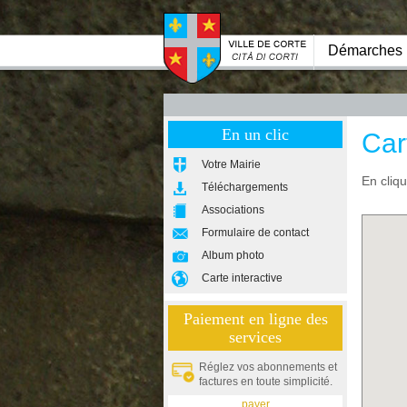
Démarches
En un clic
Car
Votre Mairie
En cliq
Téléchargements
Associations
Formulaire de contact
Album photo
Carte interactive
Paiement en ligne des
services
Réglez vos abonnements et
factures en toute simplicité.
payer