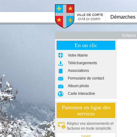
Démarches
Enfance
En un clic
Votre Mairie
Téléchargements
Associations
Formulaire de contact
Album photo
Carte interactive
Paiement en ligne des
services
Réglez vos abonnements et
factures en toute simplicité.
payer