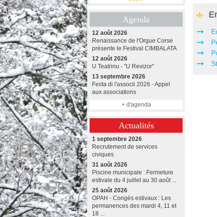
En
Agenda
E
12 août 2026
Renaissance de l'Orgue Corse
P
présente le Festival CIMBALATA
P
12 août 2026
S
U Teatrinu - "U Revizor"
13 septembre 2026
Festa di l'associi 2026 - Appel
aux associations
+ d'agenda
Actualités
1 septembre 2026
Recrutement de services
civiques
31 août 2026
Piscine municipale : Fermeture
estivale du 4 juillet au 30 août ...
25 août 2026
OPAH - Congés estivaux : Les
permanences des mardi 4, 11 et
18 ...