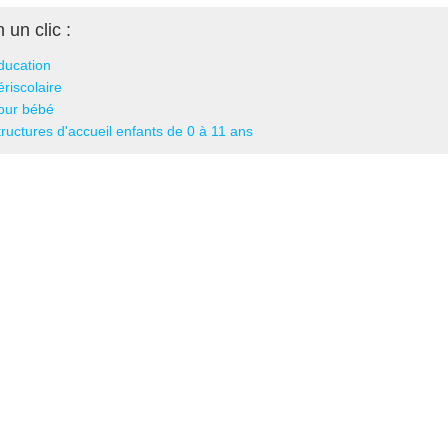
 un clic :
ducation
ériscolaire
our bébé
tructures d'accueil enfants de 0 à 11 ans